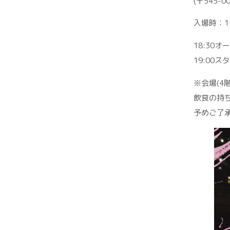
(〒545
入場時：15
18:30オ
19:00ス
※会場(4
飲食の持
予めご了