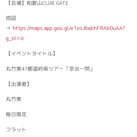
【会場】和歌山CLUB GATE
地図
→
https://maps.app.goo.gl/e1zoJ6abhFRAbDuAA?
g_st=ic
【イベントタイトル】
丸竹夷47都道府県ツアー「京炎一閃」
【出演者】
丸竹夷
毎日限定
フラット