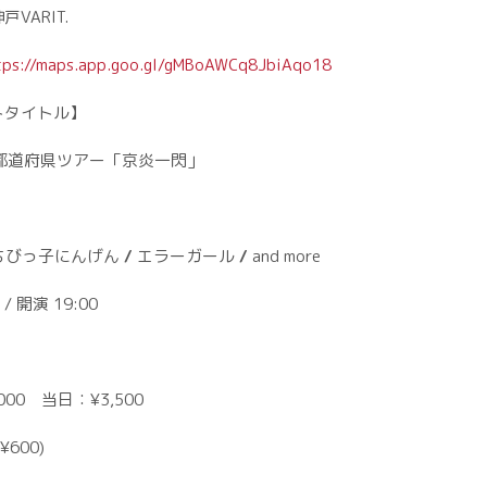
VARIT.
tps://maps.app.goo.gl/gMBoAWCq8JbiAqo18
トタイトル】
7都道府県ツアー「京炎一閃」
】
ちびっ子にんげん
/
エラーガール
/
and more
 / 開演 19:00
000 当日：¥3,500
¥600)