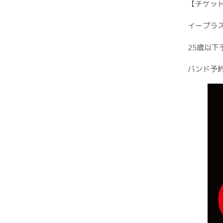
【チケット
イープラ
25歳以下
バンド予