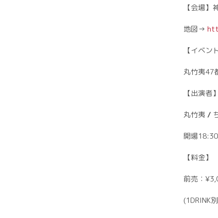
【会場】神戸
地図→
ht
【イベン
丸竹夷4
【出演者
丸竹夷
/
開場18:30
【料金】
前売：¥3,
(1DRINK別