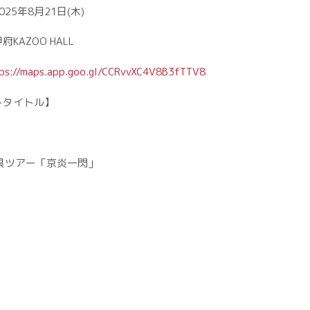
25年8月21日(木)
KAZOO HALL
ps://maps.app.goo.gl/CCRvvXC4V8B3fTTV8
トタイトル】
府県ツアー「京炎一閃」
】