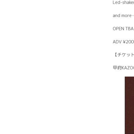
Led-shake
and more
OPEN TBA
ADV ¥200
【チケッ
甲府KAZOO