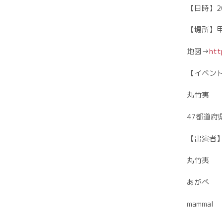
【日時】20
【場所】甲府
地図→
htt
【イベン
丸竹夷
47都道
【出演者
丸竹夷
あがべ
mammal