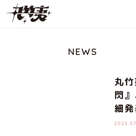
NEWS
丸竹
閃』
細発
2025.0