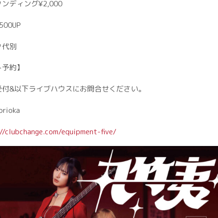
ンディング¥2,000
00UP
ク代別
ト予約】
受付&以下ライブハウスにお問合せください。
orioka
//clubchange.com/equipment-five/