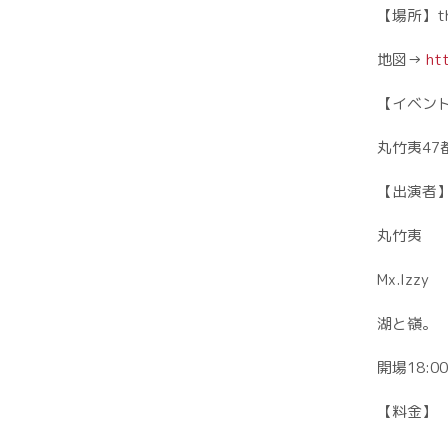
【場所】the 
地図→
htt
【イベン
丸竹夷4
【出演者
丸竹夷
Mx.Izzy
湖と嶺。
開場18:00
【料金】