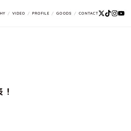
PHY
VIDEO
PROFILE
GOODS
CONTACT
表！