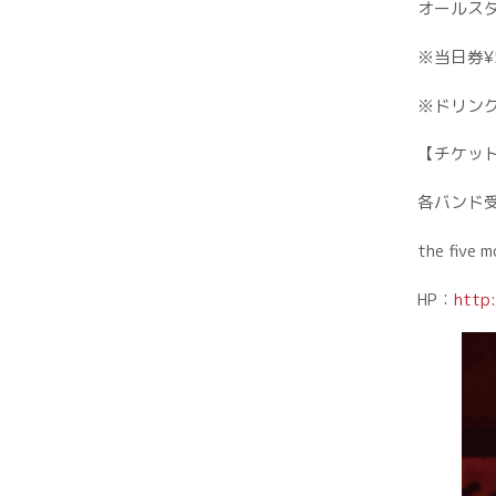
オールスタ
※当日券¥5
※ドリン
【チケッ
各バンド
the five m
HP：
http: