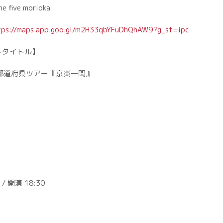
five morioka
ps://maps.app.goo.gl/m2H33qbYFuDhQhAW9?g_st=ipc
トタイトル】
7都道府県ツアー『京炎一閃』
】
 / 開演 18:30